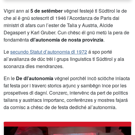
Vigni ann ai
5 de setëmber
vëgnel festejé tl Südtirol le de
che al ê gnü sotescrit dl 1946 l’Acordanza de Paris dai
ministri di afars cun l’ester de Talia y Austria, Alcide
Degasperi y Karl Gruber. Cun chësc él gnü metü la pera de
fondamënta
dl’autonomia de nosta provinzia
.
Le
secundo Statut d’autonomia dl 1972
á spo porté
al’avalianza de düc trëi i grups linguistics tl Südtirol y ala
sconanza dles mendranzes.
En le
De dl’autonomia
vëgnel porchël incö sciöche inlaota
fat festa por i traverc storics arjunc y sambëgn ince por les
prospetives dl dagní. Conzerc, intervënc da pert de politics
talians y austriacs importanc, conferënzes y mostres fajará
da cornisc a chësc de de festa dediché al’autonomia.