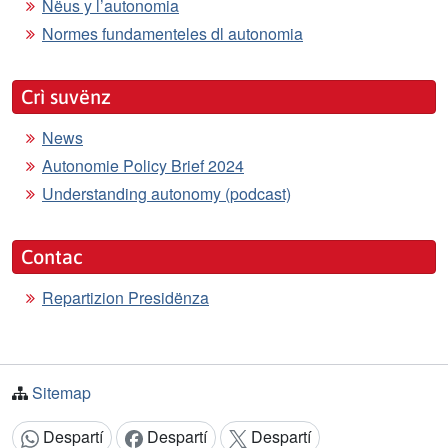
Nëus y l’autonomia
Normes fundamenteles dl autonomia
Crì suvënz
News
Autonomie Policy Brief 2024
Understanding autonomy (podcast)
Contac
Repartizion Presidënza
Sitemap
Despartí
Despartí
Despartí