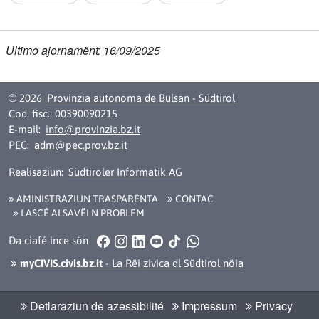
Argomënt despartí:
Ultimo ajornamënt: 16/09/2025
© 2026
Provinzia autonoma de Bulsan - Südtirol
Cod. fisc.: 00390090215
E-mail:
info@provinzia.bz.it
PEC:
adm@pec.prov.bz.it
Realisaziun:
Südtiroler Informatik AG
AMINISTRAZIUN TRASPARËNTA
CONTAC
LASCÉ ALSAVËI N PROBLEM
Facebook
Instagram
LinkedIn
YouTube
TikTok
WhatsApp
Da ciafé ince sön
myCIVIS.civis.bz.it
- La Rëi zivica dl Südtirol nöia
Detlaraziun de azessibilité
Impressum
Privacy